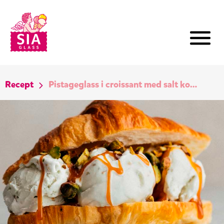
Recept
Pistageglass i croissant med salt kolasås