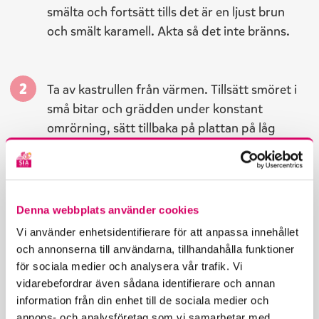
smälta och fortsätt tills det är en ljust brun
och smält karamell. Akta så det inte bränns.
Ta av kastrullen från värmen. Tillsätt smöret i
små bitar och grädden under konstant
omrörning, sätt tillbaka på plattan på låg
värme. Sockret kommer att stelna till nu men
fortsätt koka såsen under konstant omrörning
till sockret löst upp igen. Detta kan ta en
stund.
Denna webbplats använder cookies
Vi använder enhetsidentifierare för att anpassa innehållet
och annonserna till användarna, tillhandahålla funktioner
När såsen kokat ytterligare ca 5 minuter
för sociala medier och analysera vår trafik. Vi
tillsätt flingsalt och låt svalna lite.
vidarebefordrar även sådana identifierare och annan
information från din enhet till de sociala medier och
annons- och analysföretag som vi samarbetar med.