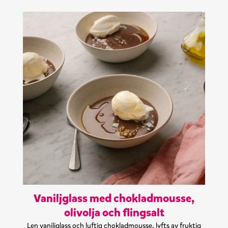
Vaniljglass med chokladmousse,
olivolja och flingsalt
Len vaniljglass och luftig chokladmousse, lyfts av fruktig