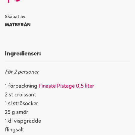
Skapat av
MATBYRÅN
Ingredienser:
För 2 personer
1 förpackning
Finaste Pistage 0,5 liter
2 st croissant
1 sl strösocker
25 g smör
1 dl vispgrädde
flingsalt