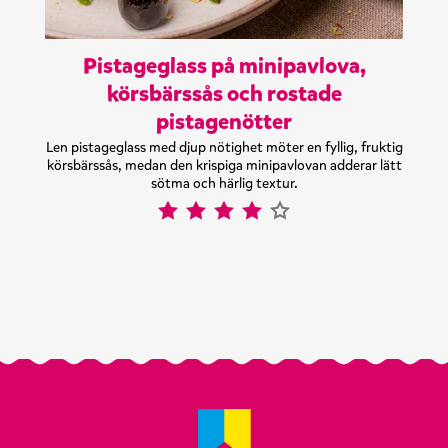
Pistageglass på minipavlova,
körsbärssås och rostade
pistagenötter
Len pistageglass med djup nötighet möter en fyllig, fruktig
körsbärssås, medan den krispiga minipavlovan adderar lätt
sötma och härlig textur.