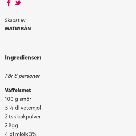
Skapat av
MATBYRÅN
Ingredienser:
För 8 personer
Våffelsmet
100 g smör
3 ½ dl vetemjöl
2 tsk bakpulver
2 ägg
4 dl mjölk 3%