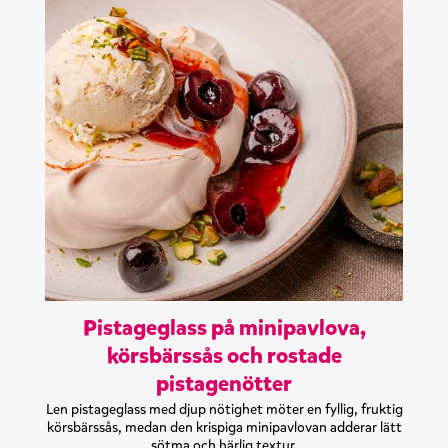
Pistageglass på minipavlova,
körsbärssås och rostade
pistagenötter
Len pistageglass med djup nötighet möter en fyllig, fruktig
körsbärssås, medan den krispiga minipavlovan adderar lätt
sötma och härlig textur.