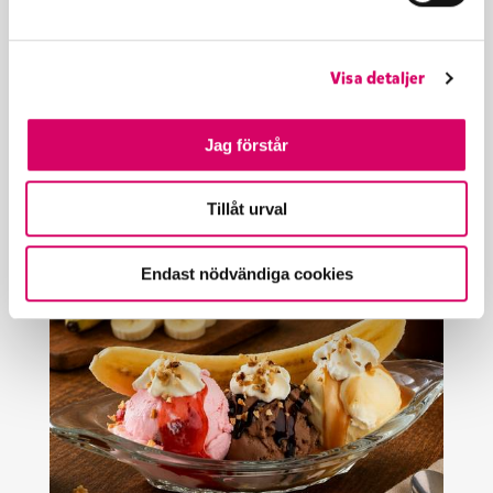
a
l
Visa detaljer
Mer recept
Jag förstår
Tillåt urval
Endast nödvändiga cookies