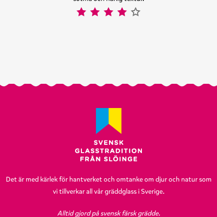
Det är med kärlek för hantverket och omtanke om djur och natur som
vi tillverkar all vår gräddglass i Sverige.
Alltid gjord på svensk färsk grädde.