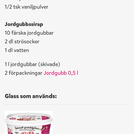
1/2 tsk vaniljpulver
Jordgubbssirap
10 färska jordgubbar
2 dl strösocker
1 dl vatten
1 l jordgubbar (skivade)
2 förpackningar
Jordgubb 0,5 l
Glass som används: