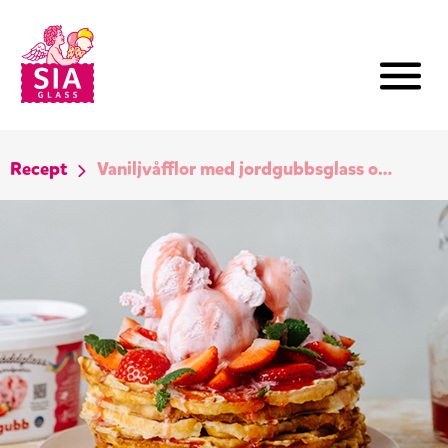
Recept
Vaniljvåfflor med jordgubbsglass och jordgubbssirap