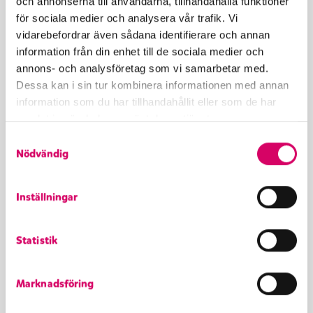
och annonserna till användarna, tillhandahålla funktioner
marängsmeten på en plåt med
för sociala medier och analysera vår trafik. Vi
bakplåtspapper.
vidarebefordrar även sådana identifierare och annan
information från din enhet till de sociala medier och
annons- och analysföretag som vi samarbetar med.
Ugnsbaka marängen tills marängen stelnat.
Dessa kan i sin tur kombinera informationen med annan
information som du har tillhandahållit eller som de har
samlat in när du har använt deras tjänster.
Vispa grädden lätt
S
Nödvändig
a
m
t
Inställningar
Lägg dulce de leche i botten på tallriken. Lägg
y
på den lättvispade grädden, maränger och
c
rårörda blåbär. Toppa med en kula
Statistik
k
blåbärsglass.
e
s
Marknadsföring
v
a