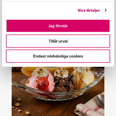
l
Visa detaljer
Mer recept
Jag förstår
Tillåt urval
Endast nödvändiga cookies