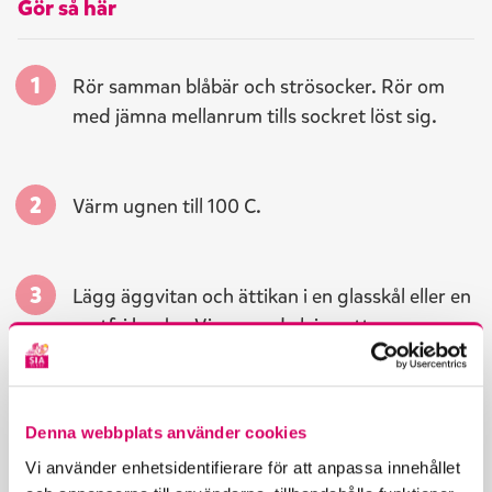
Gör så här
Rör samman blåbär och strösocker. Rör om
med jämna mellanrum tills sockret löst sig.
Värm ugnen till 100 C.
Lägg äggvitan och ättikan i en glasskål eller en
rostfri bunke. Vispa med elvisp ett par
minuter tills den är skummig. Tillsätt sedan
sockret vartefter tills marängen är fast.
Denna webbplats använder cookies
Vi använder enhetsidentifierare för att anpassa innehållet
Blanda ner rosmarinen och bred ut