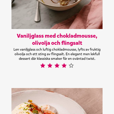
Vaniljglass med chokladmousse,
olivolja och flingsalt
Len vaniljglass och luftig chokladmousse, lyfts av fruktig
olivolja och ett sting av flingsalt. En elegant men lekfull
dessert där klassiska smaker får en oväntad twist.