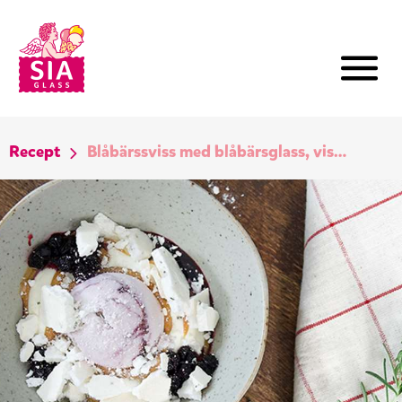
Recept
Blåbärssviss med blåbärsglass, vispad grädde och rosmarinmaränger