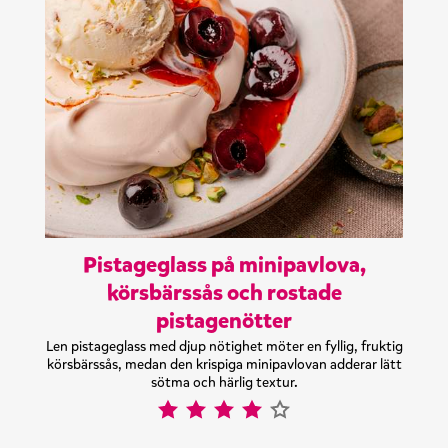
Pistageglass på minipavlova,
körsbärssås och rostade
pistagenötter
Len pistageglass med djup nötighet möter en fyllig, fruktig
körsbärssås, medan den krispiga minipavlovan adderar lätt
sötma och härlig textur.