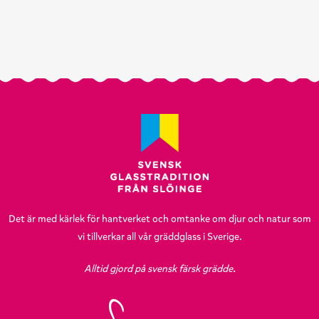
Det är med kärlek för hantverket och omtanke om djur och natur som
vi tillverkar all vår gräddglass i Sverige.
Alltid gjord på svensk färsk grädde.