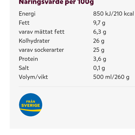
Näringsvärde per 100g
Energi
850 kJ/210 kcal
Fett
9,7 g
varav mättat fett
6,3 g
Kolhydrater
26 g
varav sockerarter
25 g
Protein
3,6 g
Salt
0,1 g
Volym/vikt
500 ml/260 g