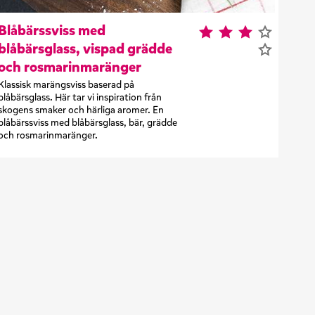
Blåbärssviss med
blåbärsglass, vispad grädde
och rosmarinmaränger
Klassisk marängsviss baserad på
blåbärsglass. Här tar vi inspiration från
skogens smaker och härliga aromer. En
blåbärssviss med blåbärsglass, bär, grädde
och rosmarinmaränger.