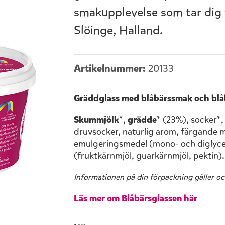
smakupplevelse som tar dig til
Slöinge, Halland.
Artikelnummer:
20133
Gräddglass med blåbärssmak och blå
Skummjölk
*,
grädde
* (23%), socker*,
druvsocker, naturlig arom, färgande 
emulgeringsmedel (mono- och diglyceri
(fruktkärnmjöl, guarkärnmjöl, pektin)
Informationen på din förpackning gäller oc
Läs mer om Blåbärsglassen här