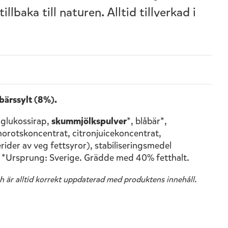
lbaka till naturen. Alltid tillverkad i
bärssylt (8%).
 glukossirap,
skummjölkspulver
*, blåbär*,
morotskoncentrat, citronjuicekoncentrat,
der av veg fettsyror), stabiliseringsmedel
. *Ursprung: Sverige. Grädde med 40% fetthalt.
h är alltid korrekt uppdaterad med produktens innehåll.