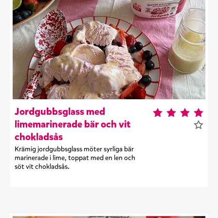
Jordgubbsglass med
limemarinerade bär och vit
chokladsås
Krämig jordgubbsglass möter syrliga bär
marinerade i lime, toppat med en len och
söt vit chokladsås.