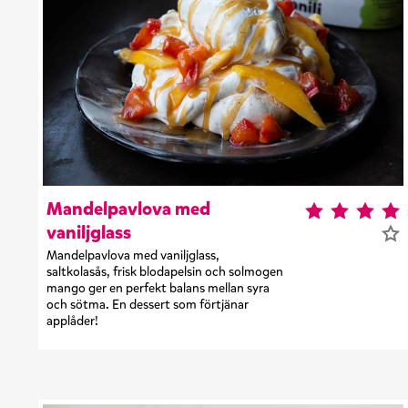
Mandelpavlova med
vaniljglass
Mandelpavlova med vaniljglass,
saltkolasås, frisk blodapelsin och solmogen
mango ger en perfekt balans mellan syra
och sötma. En dessert som förtjänar
applåder!