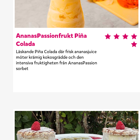
AnanasPassionfrukt Piña
Colada
Läskande Piña Colada där frisk ananasjuice
möter krämig kokosgrädde och den
intensiva fruktigheten från AnanasPassion
sorbet