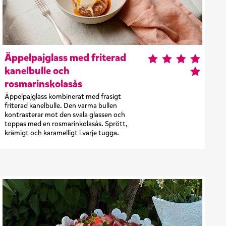
Äppelpajglass med friterad
kanelbulle och
rosmarinskolasås
Äppelpajglass kombinerat med frasigt
friterad kanelbulle. Den varma bullen
kontrasterar mot den svala glassen och
toppas med en rosmarinkolasås. Sprött,
krämigt och karamelligt i varje tugga.