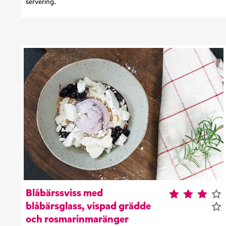
servering.
Blåbärssviss med
blåbärsglass, vispad grädde
och rosmarinmaränger