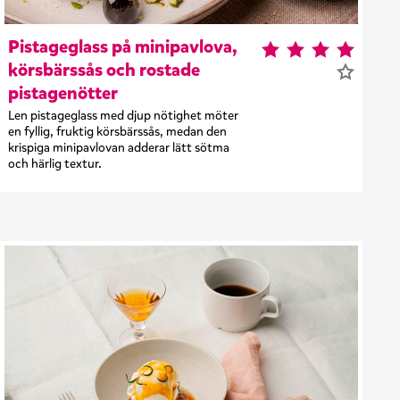
Pistageglass på minipavlova,
körsbärssås och rostade
pistagenötter
Len pistageglass med djup nötighet möter
en fyllig, fruktig körsbärssås, medan den
krispiga minipavlovan adderar lätt sötma
och härlig textur.