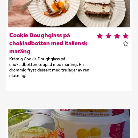
Cookie Doughglass på
chokladbotten med italiensk
maräng
Krämig Cookie Doughglass på
chokladbotten toppad med maräng. En
drömmig fryst dessert med tre lager av ren
njutning.