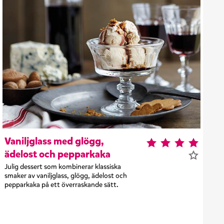
Vaniljglass med glögg,
ädelost och pepparkaka
Julig dessert som kombinerar klassiska
smaker av vaniljglass, glögg, ädelost och
pepparkaka på ett överraskande sätt.