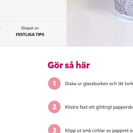
t
Skapat av
FESTLIGA TIPS
Gör så här
Diska ur glassburken och låt tork
Klistra fast ett glittrigt papper
Klipp ut små cirklar av pappret 