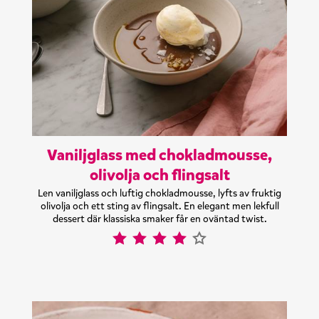
Vaniljglass med chokladmousse,
olivolja och flingsalt
Len vaniljglass och luftig chokladmousse, lyfts av fruktig
olivolja och ett sting av flingsalt. En elegant men lekfull
dessert där klassiska smaker får en oväntad twist.