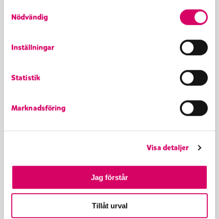
S
Nödvändig
a
m
t
Inställningar
y
c
Mer recept
Statistik
k
e
s
Marknadsföring
v
a
l
Visa detaljer
Jag förstår
Tillåt urval