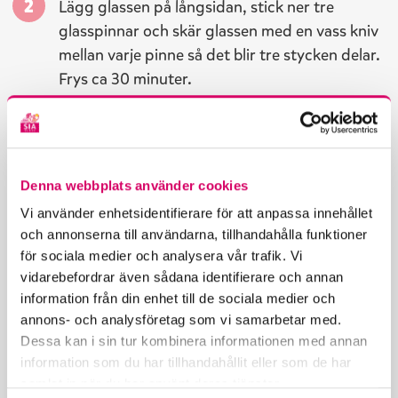
Lägg glassen på långsidan, stick ner tre
glasspinnar och skär glassen med en vass kniv
mellan varje pinne så det blir tre stycken delar.
Frys ca 30 minuter.
Smält chokladen (droppa i lite olja för
en tunnare konsistens).
Denna webbplats använder cookies
Vi använder enhetsidentifierare för att anpassa innehållet
och annonserna till användarna, tillhandahålla funktioner
Doppa halva glasspinnen i mörk choklad och
för sociala medier och analysera vår trafik. Vi
halva i vit choklad.
vidarebefordrar även sådana identifierare och annan
information från din enhet till de sociala medier och
annons- och analysföretag som vi samarbetar med.
Dessa kan i sin tur kombinera informationen med annan
Toppa med valfri dekoration innan chokladen
information som du har tillhandahållit eller som de har
hunnit stelna. Njut sen av din egengjorda
samlat in när du har använt deras tjänster.
lyxpinne!