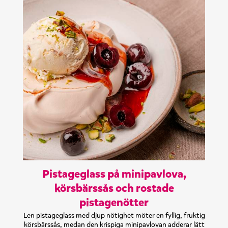
Pistageglass på minipavlova,
körsbärssås och rostade
pistagenötter
Len pistageglass med djup nötighet möter en fyllig, fruktig
körsbärssås, medan den krispiga minipavlovan adderar lätt