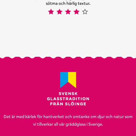
sötma och härlig textur.
Det är med kärlek för hantverket och omtanke om djur och natur som
vi tillverkar all vår gräddglass i Sverige.