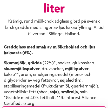
liter
Krämig, rund mjölkchokladglass gjord på svensk
färsk grädde med slingor av ljus kakaofyllning. Alltid
tillverkad i Slöinge, Halland.
Gräddglass med smak av mjölkchoklad och ljus
kakaosås (6%).
Skummjölk
,
grädde
(22%)*, socker, glukossirap,
skummjölkspulver
, druvsocker,
mjölkpulver
,
kakao**, arom, emulgeringsmedel (mono- och
diglycerider av veg fettsyror,
sojalecitin
),
stabiliseringsmedel (fruktkärnmjöl, guarkärnmjöl),
vegetabiliskt fett (shea,
soja
),
smörolja
, salt.
*Grädde med 40% fetthalt. **Rainforest Alliance
Certified. ra.org