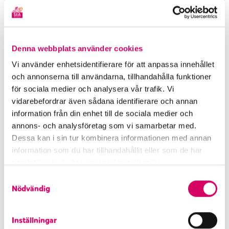
Informationen på din förpackning gäller och är alltid
korrekt uppdaterad med produktens innehåll.
Denna webbplats använder cookies
Köp nu
Vi använder enhetsidentifierare för att anpassa innehållet
och annonserna till användarna, tillhandahålla funktioner
för sociala medier och analysera vår trafik. Vi
vidarebefordrar även sådana identifierare och annan
information från din enhet till de sociala medier och
annons- och analysföretag som vi samarbetar med.
Dessa kan i sin tur kombinera informationen med annan
information som du har tillhandahållit eller som de har
samlat in när du har använt deras tjänster.
S
Nödvändig
a
Gillar du den här glassen?
m
t
Inställningar
y