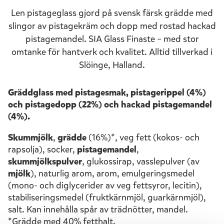
Len pistageglass gjord på svensk färsk grädde med
slingor av pistagekräm och dopp med rostad hackad
pistagemandel. SIA Glass Finaste – med stor
omtanke för hantverk och kvalitet. Alltid tillverkad i
Slöinge, Halland.
Gräddglass med pistagesmak, pistagerippel (4%)
och pistagedopp (22%) och hackad pistagemandel
(4%).
Skummjölk
,
grädde
(16%)*, veg fett (kokos- och
rapsolja), socker,
pistagemandel
,
skummjölkspulver
, glukossirap, vasslepulver (av
mjölk
), naturlig arom, arom, emulgeringsmedel
(mono- och diglycerider av veg fettsyror, lecitin),
stabiliseringsmedel (fruktkärnmjöl, guarkärnmjöl),
salt. Kan innehålla spår av trädnötter, mandel.
*Grädde med 40% fetthalt.