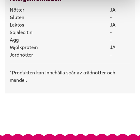
Nötter
JA
Gluten
-
Laktos
JA
Sojalecitin
-
Ägg
-
Mjölkprotein
JA
Jordnötter
-
*Produkten kan innehålla spår av trädnötter och
mandel.