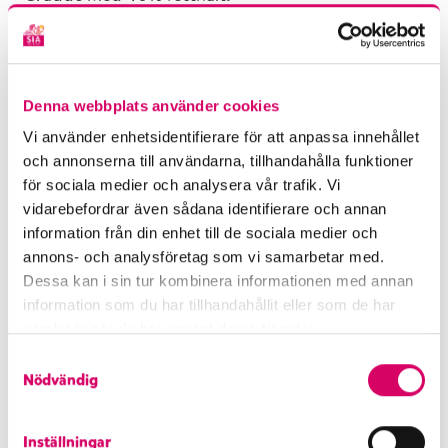
Informationen på din förpackning gäller och är alltid
korrekt uppdaterad med produktens innehåll.
Läs mer om Finaste-serien här
Denna webbplats använder cookies
Vi använder enhetsidentifierare för att anpassa innehållet
och annonserna till användarna, tillhandahålla funktioner
Gillar du den här glassen?
för sociala medier och analysera vår trafik. Vi
vidarebefordrar även sådana identifierare och annan
information från din enhet till de sociala medier och
annons- och analysföretag som vi samarbetar med.
Dessa kan i sin tur kombinera informationen med annan
information som du har tillhandahållit eller som de har
Näringsvärde per 100g
samlat in när du har använt deras tjänster.
Energi
1400 kJ/340 kcal
S
Fett
22 g
Nödvändig
a
varav mättat fett
15 g
m
Kolhydrater
26 g
t
Inställningar