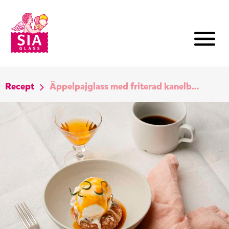
Recept
Äppelpajglass med friterad kanelbulle och rosmarinskolasås