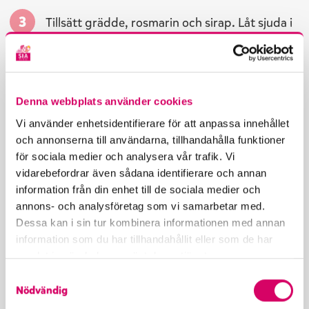
Tillsätt grädde, rosmarin och sirap. Låt sjuda i
ca 10 min på medelvärme till i 110–115 grader.
Skär smöret i mindre kuber. Vispa ner
Denna webbplats använder cookies
smörkuberna och smaka av med en nypa
Vi använder enhetsidentifierare för att anpassa innehållet
flingsalt.
och annonserna till användarna, tillhandahålla funktioner
för sociala medier och analysera vår trafik. Vi
vidarebefordrar även sådana identifierare och annan
Hetta upp oljan i en djup kastrull till 170–180
information från din enhet till de sociala medier och
annons- och analysföretag som vi samarbetar med.
°C. Använd gärna en termometer.
Dessa kan i sin tur kombinera informationen med annan
information som du har tillhandahållit eller som de har
samlat in när du har använt deras tjänster.
Fritera 2–3 bullar åt gången så att
S
temperaturen håller sig stabil. Fritera i ca 1–2
Nödvändig
a
min per sida tills bullarna blir gyllene och