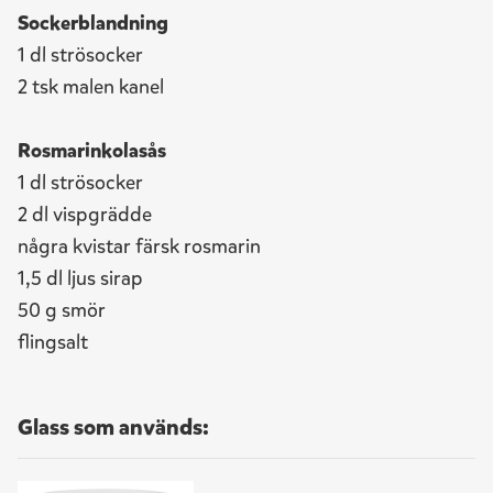
Sockerblandning
1 dl strösocker
2 tsk malen kanel
Rosmarinkolasås
1 dl strösocker
2 dl vispgrädde
några kvistar färsk rosmarin
1,5 dl ljus sirap
50 g smör
flingsalt
Glass som används: