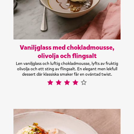
Vaniljglass med chokladmousse,
olivolja och flingsalt
Len vaniljglass och luftig chokladmousse, lyfts av fruktig
olivolja och ett sting av flingsalt. En elegant men lekfull
dessert där klassiska smaker får en oväntad twist.