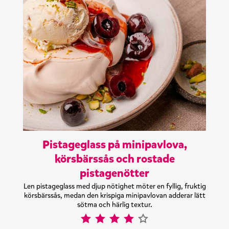
Pistageglass på minipavlova,
körsbärssås och rostade
pistagenötter
Len pistageglass med djup nötighet möter en fyllig, fruktig
körsbärssås, medan den krispiga minipavlovan adderar lätt
sötma och härlig textur.