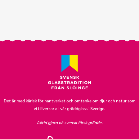
Det är med kärlek för hantverket och omtanke om djur och natur som
vi tillverkar all vår gräddglass i Sverige.
Alltid gjord på svensk färsk grädde.