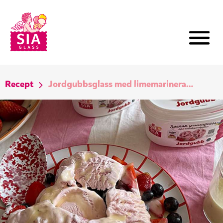
Recept
Jordgubbsglass med limemarinerade bär och vit chokladsås