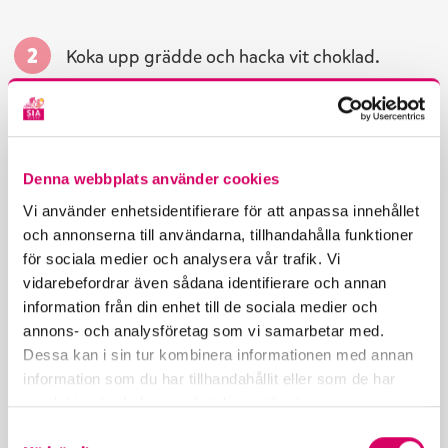
Koka upp grädde och hacka
vit choklad.
Ta grädden åt sidan och rör ner chokladen i
kastrullen så den smälter.
Denna webbplats använder cookies
Vi använder enhetsidentifierare för att anpassa innehållet
och annonserna till användarna, tillhandahålla funktioner
Tillsätt en nypa havssalt och rör ner limezest
för sociala medier och analysera vår trafik. Vi
från 1 lime i såsen. Låt den svalna lite lätt.
vidarebefordrar även sådana identifierare och annan
information från din enhet till de sociala medier och
annons- och analysföretag som vi samarbetar med.
Lägg upp bären på fat tillsammans med
Dessa kan i sin tur kombinera informationen med annan
information som du har tillhandahållit eller som de har
glassen och ringla sedan över såsen.
samlat in när du har använt deras tjänster.
S