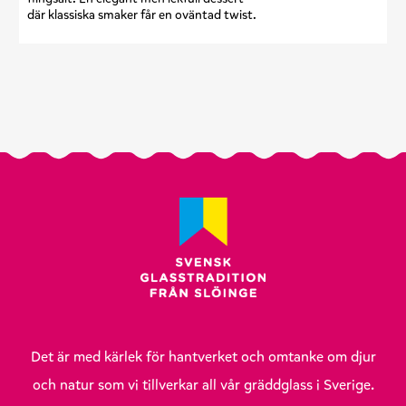
där klassiska smaker får en oväntad twist.
Det är med kärlek för hantverket och omtanke om djur
och natur som vi tillverkar all vår gräddglass i Sverige.