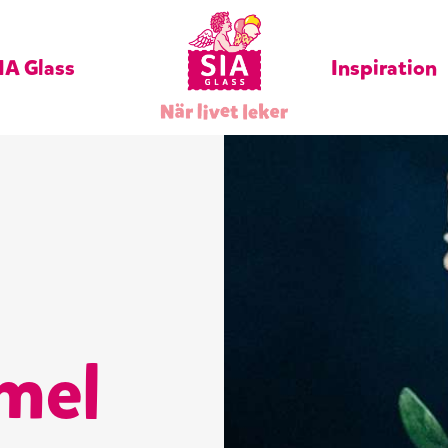
IA Glass
Inspiration
mel