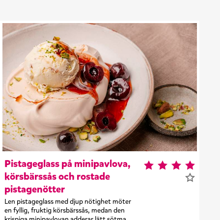
Pistageglass på minipavlova,
körsbärssås och rostade
pistagenötter
Len pistageglass med djup nötighet möter
en fyllig, fruktig körsbärssås, medan den
krispiga minipavlovan adderar lätt sötma