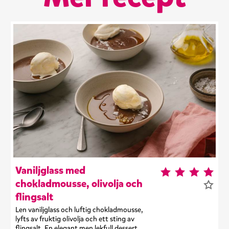
Vaniljglass med
chokladmousse, olivolja och
flingsalt
Len vaniljglass och luftig chokladmousse,
lyfts av fruktig olivolja och ett sting av
flingsalt. En elegant men lekfull dessert