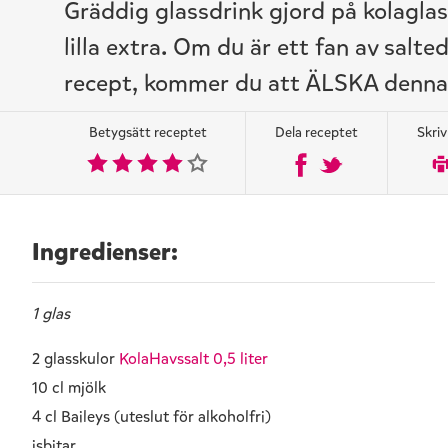
Gräddig glassdrink gjord på kolagla
lilla extra. Om du är ett fan av salte
recept, kommer du att ÄLSKA denna 
Betygsätt receptet
Dela receptet
Skriv
Ingredienser:
1 glas
2 glasskulor
KolaHavssalt 0,5 liter
10 cl mjölk
4 cl Baileys (uteslut för alkoholfri)
isbitar