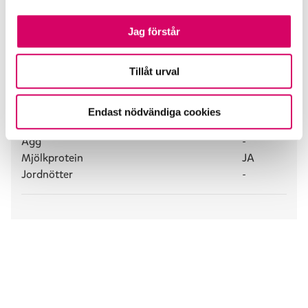
Jag förstår
Allergiinformation
Tillåt urval
Nötter
-
Gluten
-
Laktos
JA
Endast nödvändiga cookies
Sojalecitin
-
Ägg
-
Mjölkprotein
JA
Jordnötter
-