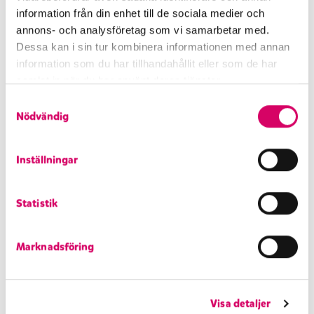
information från din enhet till de sociala medier och
annons- och analysföretag som vi samarbetar med.
Dessa kan i sin tur kombinera informationen med annan
information som du har tillhandahållit eller som de har
samlat in när du har använt deras tjänster.
Näringsvärde per 100g
S
Energi
1050 kJ/250 kcal
Nödvändig
a
Fett
13 g
m
varav mättat fett
6,3 g
t
Inställningar
Kolhydrater
29 g
y
varav sockerarter
24 g
c
Protein
3,7 g
Statistik
k
Salt
0,1 g
e
Volym/vikt
5000 ml/2500 g
s
Marknadsföring
v
a
l
Visa detaljer