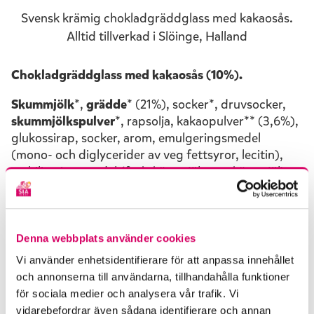
Svensk krämig chokladgräddglass med kakaosås.
Alltid tillverkad i Slöinge, Halland
Chokladgräddglass med kakaosås (10%).
Skummjölk
*,
grädde
* (21%), socker*, druvsocker,
skummjölkspulver
*, rapsolja, kakaopulver** (3,6%),
glukossirap, socker, arom, emulgeringsmedel
(mono- och diglycerider av veg fettsyror, lecitin),
stabiliseringsmedel (fruktkärnmjöl, guarkärnmjöl).
*Ursprung: Sverige. Grädde med 40% fetthalt.
**Rainforest Alliance Certified. ra.org
Informationen på din förpackning gäller och är alltid
Denna webbplats använder cookies
korrekt uppdaterad med produktens innehåll.
Vi använder enhetsidentifierare för att anpassa innehållet
och annonserna till användarna, tillhandahålla funktioner
för sociala medier och analysera vår trafik. Vi
Gillar du den här glassen?
vidarebefordrar även sådana identifierare och annan