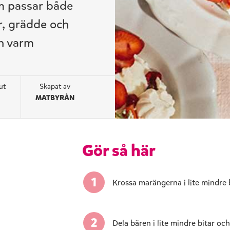
m passar både
r, grädde och
en varm
ut
Skapat av
MATBYRÅN
Gör så här
Krossa marängerna i lite mindre b
Dela bären i lite mindre bitar oc