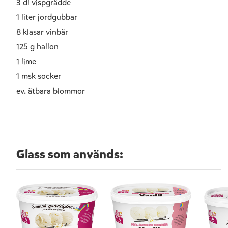
3 dl vispgrädde
1 liter jordgubbar
8 klasar vinbär
125 g hallon
1 lime
1 msk socker
ev. ätbara blommor
Glass som används: