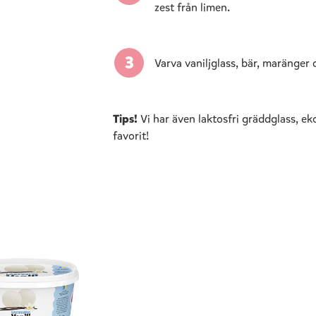
zest från limen.
Varva vaniljglass, bär, maränge
Tips!
Vi har även laktosfri gräddglass, eko
favorit!