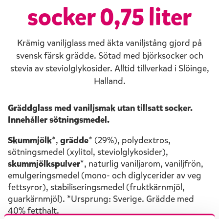
socker 0,75 liter
Krämig vaniljglass med äkta vaniljstång gjord på
svensk färsk grädde. Sötad med björksocker och
stevia av steviolglykosider. Alltid tillverkad i Slöinge,
Halland.
Gräddglass med v
aniljsmak
utan tillsatt socker.
Innehåller sötningsmedel.
Skummjölk
*,
grädde
* (29%),
polydextros
,
sötningsmedel (
xylitol
, steviolglykosider),
skummjölkspulver
*, naturlig vaniljarom, vaniljfrön,
emulgeringsmedel (mono- och
diglycerider
av
veg
fettsyror), stabiliseringsmedel (fruktkärnmjöl,
guarkärnmjöl
).
*Ursprung: Sverige. Grädde med
40% fetthalt.