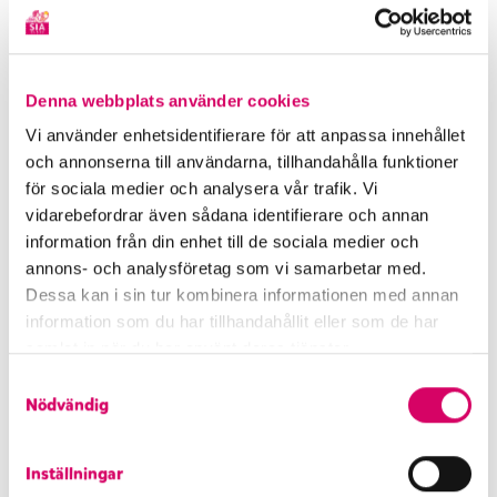
Informationen på din förpackning gäller och är alltid
korrekt uppdaterad med produktens innehåll.
Läs mer om vår glass utan tillsatt socker
Denna webbplats använder cookies
Vi använder enhetsidentifierare för att anpassa innehållet
och annonserna till användarna, tillhandahålla funktioner
Köp nu
för sociala medier och analysera vår trafik. Vi
vidarebefordrar även sådana identifierare och annan
information från din enhet till de sociala medier och
annons- och analysföretag som vi samarbetar med.
Dessa kan i sin tur kombinera informationen med annan
information som du har tillhandahållit eller som de har
samlat in när du har använt deras tjänster.
Gillar du den här glassen?
S
Nödvändig
a
m
t
Inställningar
y